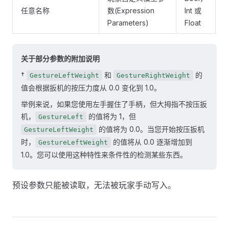
I
任意名称
数(Expression
Int 或
P
Parameters)
Float
关于部分参数的附加说明
†
和
的
GestureLeftWeight
GestureRightWeight
值会根据扳机的按压力度从 0.0 变化到 1.0。
举例来说，如果您使用左手握住了手柄，但大拇指不按压扳
机，
的值将为 1，但
GestureLeft
的值将为 0.0。当您开始按压扳机
GestureLeftWeight
时，
的值将从 0.0 逐渐增加到
GestureLeftWeight
1.0。您可以使用这种特性来条件性的检测某些东西。
预设参数只能被读取，无法被玩家手动写入。