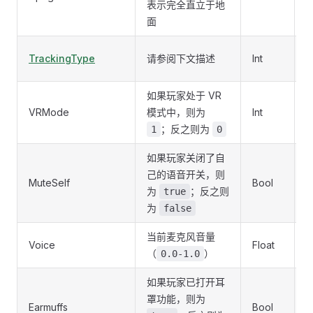
表示完全直立于地
面
TrackingType
请参阅下文描述
Int
P
如果玩家处于 VR
VRMode
模式中，则为
Int
I
；反之则为
1
0
如果玩家关闭了自
己的语音开关，则
MuteSelf
Bool
P
为
；反之则
true
为
false
当前麦克风音量
Voice
Float
S
（
）
0.0-1.0
如果玩家已打开耳
罩功能，则为
Earmuffs
Bool
P