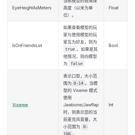
当前模型的视角球
EyeHeightAsMeters
高度（以米为单
Float
P
位）。
如果查看模型的玩
家与使用模型的玩
家互为好友，则为
IsOnFriendsList
Bool
。如果是其
true
他情况，则向模型
为
false
表示口型，大小范
围为
。当模
0-14
型的 Viseme 模式
使用
Viseme
Jawbone/Jawflap
Int
S
时，则表示您的当
前麦克风音量，大
小范围为
0-
。
100