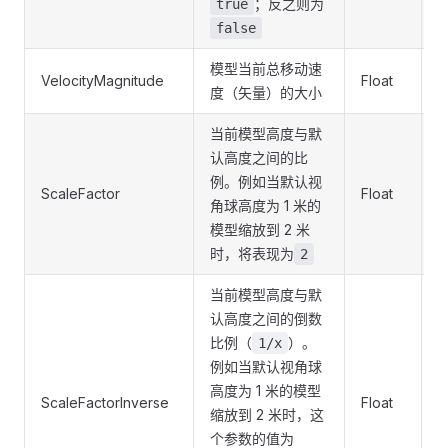
；反之则为
true
false
模型当前总移动速
VelocityMagnitude
Float
I
度（矢量）的大小
当前模型高度与默
认高度之间的比
例。例如当默认视
ScaleFactor
Float
P
角球高度为 1 米的
模型缩放到 2 米
时，将表现为
2
当前模型高度与默
认高度之间的倒数
比例（
）。
1/x
例如当默认视角球
高度为 1 米的模型
ScaleFactorInverse
Float
P
缩放到 2 米时，这
个参数的值为