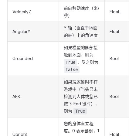
前向移动速度（米/
VelocityZ
Float
I
秒）
Y 轴（垂直于地面
AngularY
Float
I
的轴）上的角速度
如果模型的脚部接
触到地面，则为
Grounded
Bool
I
，反之则为
True
false
如果玩家暂时不在
游戏中（当头显未
AFK
检测到人体或您已
Bool
I
按下 End 键时），
则为
True
您的身体直立程
度。0 表示卧倒，1
Upright
Float
I