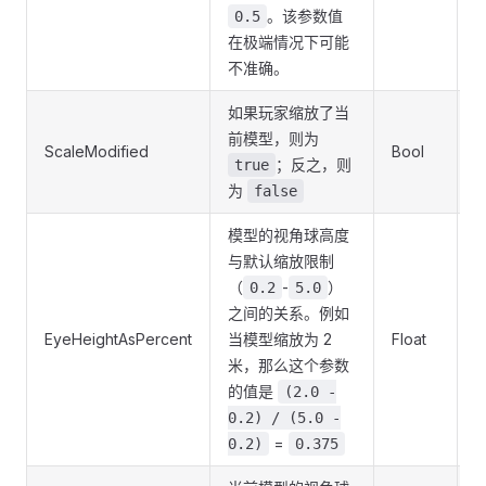
。该参数值
0.5
在极端情况下可能
不准确。
如果玩家缩放了当
前模型，则为
ScaleModified
Bool
P
；反之，则
true
为
false
模型的视角球高度
与默认缩放限制
（
-
）
0.2
5.0
之间的关系。例如
EyeHeightAsPercent
当模型缩放为 2
Float
P
米，那么这个参数
的值是
(2.0 -
0.2) / (5.0 -
=
0.2)
0.375